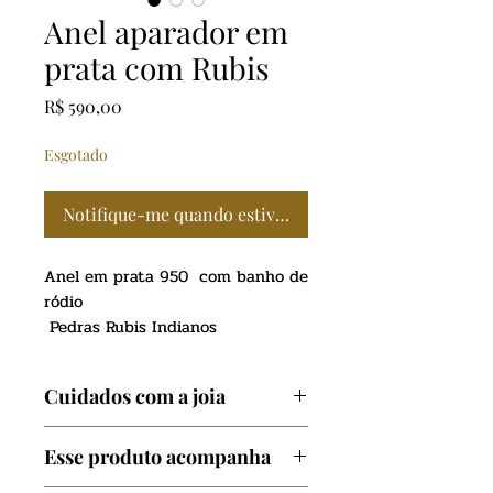
Anel aparador em
prata com Rubis
Preço
R$ 590,00
Esgotado
Notifique-me quando estiver disponível
Anel em prata 950 com banho de
ródio
Pedras Rubis Indianos
Estilo Aparador
Acabamento polido
Cuidados com a joia
TAMANHO UNICO 19
Evite contato com produtos
Com design único, as joiastem
Esse produto acompanha
quimicos como: Perfumes,
uma pegada artística com toques