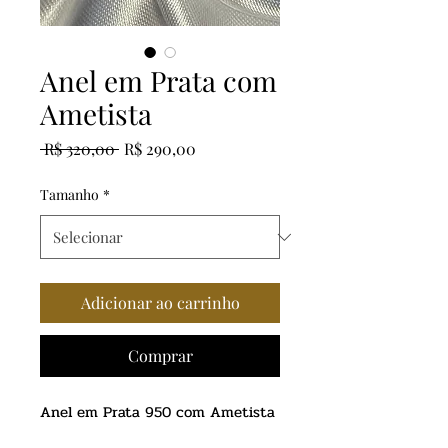
Anel em Prata com
Ametista
Preço
Preço
 R$ 320,00 
R$ 290,00
normal
promocional
Tamanho
*
Adicionar ao carrinho
Comprar
Anel em Prata 950 com Ametista