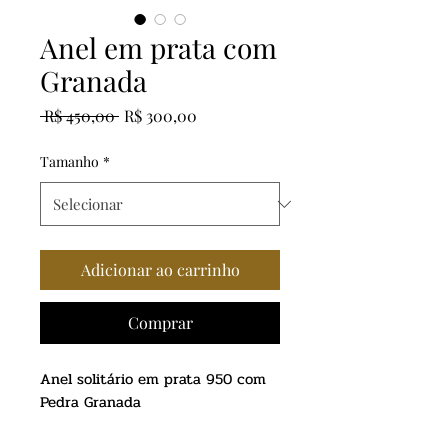
Anel em prata com
Granada
Preço
Preço
 R$ 450,00 
R$ 300,00
normal
promocional
Tamanho
*
Adicionar ao carrinho
Comprar
Anel solitário em prata 950 com
Pedra Granada