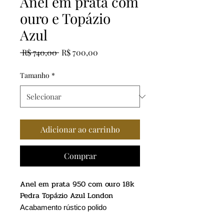
Anel em prata com
ouro e Topázio
Azul
Preço
Preço
 R$ 740,00 
R$ 700,00
normal
promocional
Tamanho
*
Adicionar ao carrinho
Comprar
Anel em prata 950 com ouro 18k
Pedra Topázio Azul London
Acabamento rústico polido
Pedra deslocada