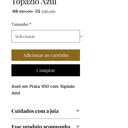
Topázio Azul
Preço
Preço
 R$ 350,00 
R$ 250,00
normal
promocional
Tamanho
*
Adicionar ao carrinho
Comprar
Anel em Prata 950 com Topázio
Azul
Cuidados com a joia
Evite contato com produtos
Esse produto acompanha