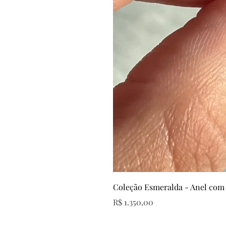
Coleção Esmeralda - Anel com
Preço
R$ 1.350,00