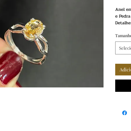
Anel em
e Pedra
Detalhe
Tamanh
Selec
Adici