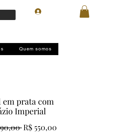
Login
es
Quem somos
l em prata com
zio Imperial
Preço
Preço
590,00 
R$ 550,00