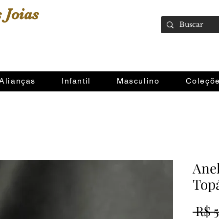
 Joias
Alianças
Infantil
Masculino
Coleçõ
Ane
Topá
 R$ 