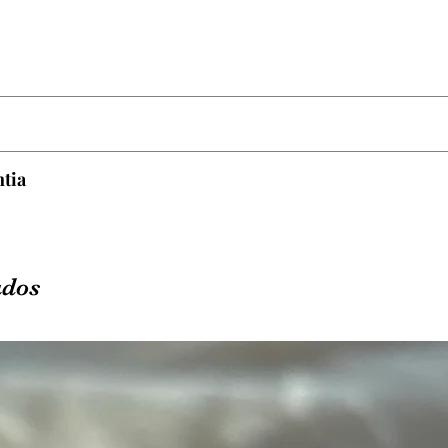
uimicos como: Perfumes, cosméticos, cloro de piscina e 
a.
ntia
enticidade da joia e cobre somente defeitos de fabricação
 o mau uso da peça, bem como: peças arranhadas, amass
u manchas por alguma das subistâncias que advertimos a
ados
ajuste de numeração ou troca por defeito de fabricação.