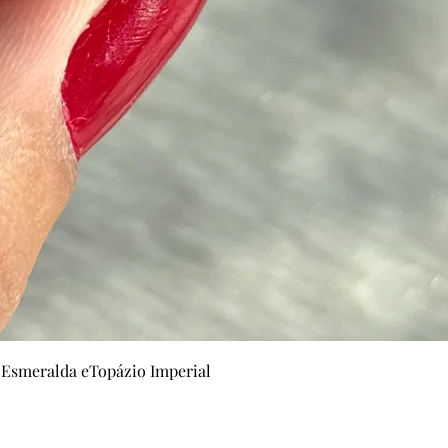
Visualização rápida
 Esmeralda eTopázio Imperial