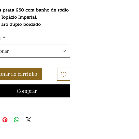
normal
promocional
 prata 950 com banho de ródio
 Topázio Imperial.
 aro duplo bordado
o
*
ionar
onar ao carrinho
Comprar