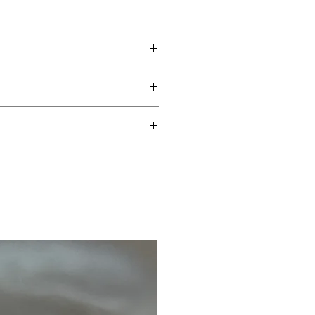
produtos de limpeza,
.
adas, perda de pedra,
nteriormente.