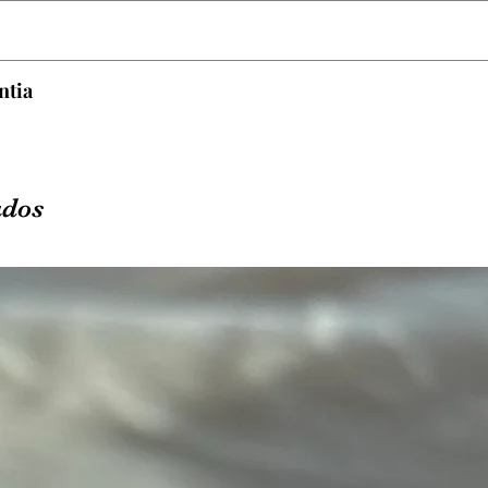
uimicos como: Perfumes, cosméticos, cloro de piscina e 
.
tenticidade
ntia
enticidade da joia e cobre somente defeitos de fabricação
 o mau uso da peça, bem como: peças arranhadas, amass
u manchas por alguma das subistâncias que advertimos an
ados
ajuste de numeração ou troca por defeito de fabricação.