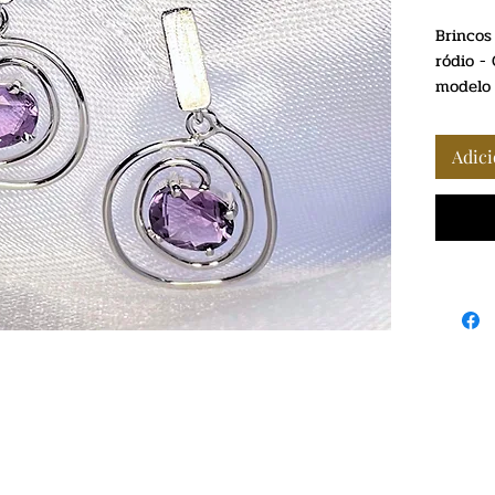
Brincos
ródio -
modelo 
Adici