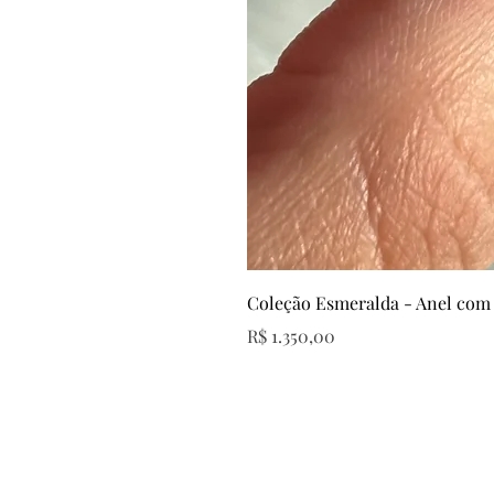
Coleção Esmeralda - Anel com
Preço
R$ 1.350,00