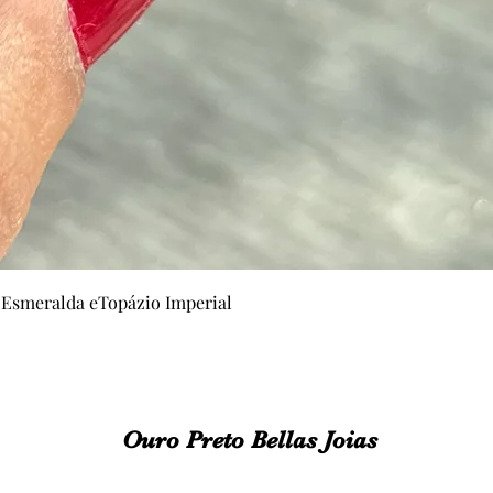
Visualização rápida
 Esmeralda eTopázio Imperial
Ouro Preto Bellas Joias