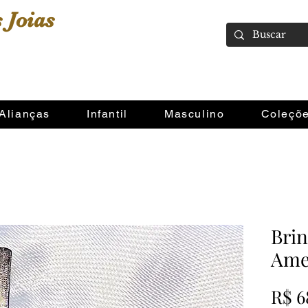
 Joias
Alianças
Infantil
Masculino
Coleçõ
Bri
Ame
R$ 6