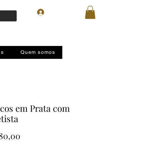
Login
es
Quem somos
ncos em Prata com
tista
Preço
80,00