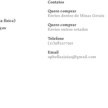
Contatos
Quero comprar
Envios dentro de Minas Gerais
a física)
Quero comprar
iços
Envios outros estados
Telefone
(31)983217591
Email
opbellasjoias@gmail.com