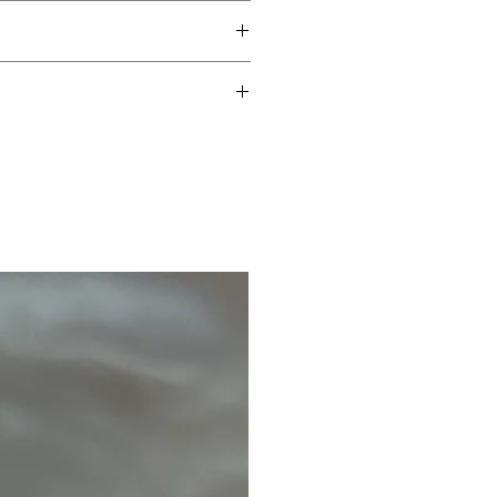
produtos de limpeza,
.
adas, perda de pedra,
teriormente.