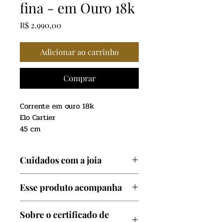
fina - em Ouro 18k
Preço
R$ 2.990,00
Adicionar ao carrinho
Comprar
Corrente em ouro 18k
Elo Cartier
45 cm
Cuidados com a joia
Evite contato com produtos
Esse produto acompanha
químicos como: Perfumes,
cosméticos, cloro de piscina e
Certificado de garantia
Sobre o certificado de
produtos de limpeza,
Caixinha de luxo