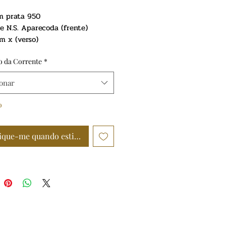
m prata 950
e N.S. Aparecoda (frente)
m x (verso)
te- 20 mm
ento polido
 da Corrente
*
e Veneziana - 45
cm ou 60cm
ionar
o
ique-me quando estiver disponível