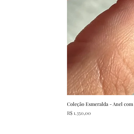
Coleção Esmeralda - Anel com
Preço
R$ 1.350,00