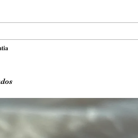
uímicos como: Perfumes, cosméticos, cloro de piscina e 
.
ntia
enticidade da joia e cobre somente defeitos de fabricação
 o mau uso da peça, bem como: peças arranhadas, amass
u manchas por alguma das subistâncias que advertimos a
ados
troca por defeito de fabricação.