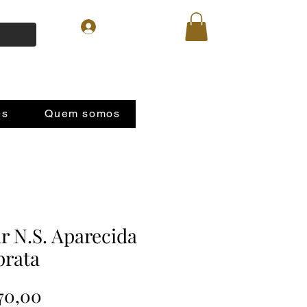
Login
es
Quem somos
r N.S. Aparecida
prata
Preço
70,00