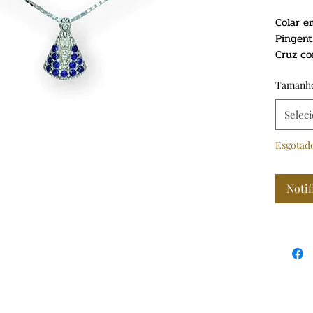
Colar e
Pingent
Cruz co
Pingen
Acabam
Tamanho
Corrent
Selec
Esgotad
Notif