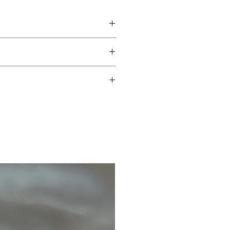
produtos de limpeza,
.
adas, perda de pedra,
nteriormente.