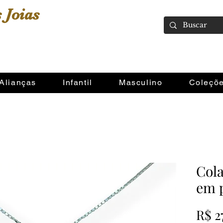
 Joias
Alianças
Infantil
Masculino
Coleçõ
Cola
em 
R$ 2