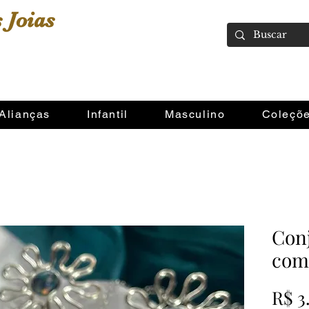
 Joias
Alianças
Infantil
Masculino
Coleçõ
Con
com
R$ 3