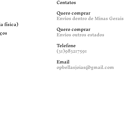
Contatos
Quero comprar
Envios dentro de Minas Gerais
a física)
Quero comprar
iços
Envios outros estados
Telefone
(31)983217591
Email
opbellasjoias@gmail.com