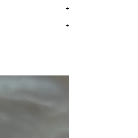
produtos de limpeza,
.
adas, perda de pedra,
teriormente.