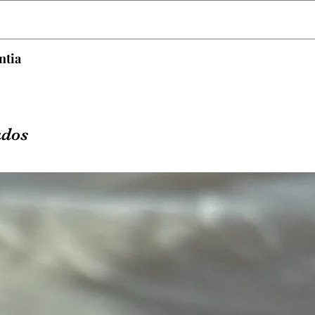
uimicos como: Perfumes, cosméticos, cloro de piscina e 
.
tenticidade
ntia
enticidade da joia e cobre somente defeitos de fabricação
 o mau uso da peça, bem como: peças arranhadas, amass
u manchas por alguma das subistâncias que advertimos an
ados
ajuste de numeração ou troca por defeito de fabricação.