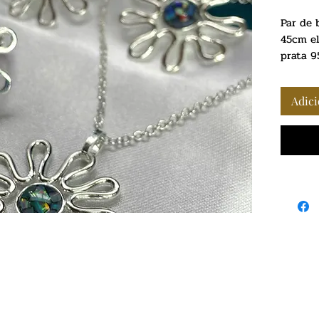
Par de 
45cm e
prata 
Adici