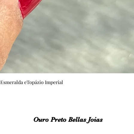
Visualização rápida
 Esmeralda eTopázio Imperial
Ouro Preto Bellas Joias