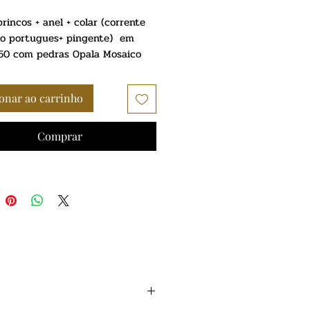
brincos + anel + colar (corrente
lo portugues+ pingente) em
950 com pedras Opala Mosaico
onar ao carrinho
Comprar