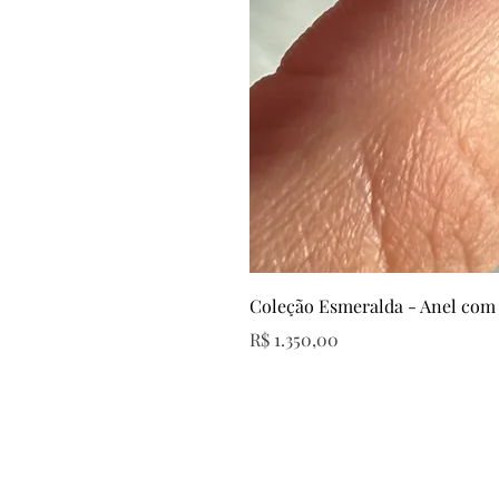
Coleção Esmeralda - Anel com
Preço
R$ 1.350,00