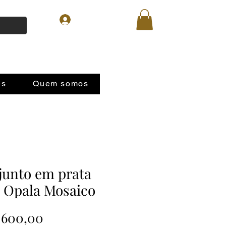
Login
es
Quem somos
junto em prata
 Opala Mosaico
Preço
.600,00