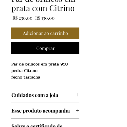
prata com Citrino
Preço
Preço
 R$ 230,00 
R$ 130,00
normal
promocional
Adicionar ao carrinho
Comprar
Par de brincos em prata 950
pedra Citrino
fecho tarracha
Caixa dupla
Acabamento polido
Cuidados com a joia
2mm
Evite contato com produtos
Esse produto acompanha
químicos como: Perfumes,
cosméticos, cloro de piscina e
Certificado de garantia
Sobre o certificado de