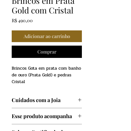
Brincos em Prata
Gold com Cristal
Preço
R$ 490,00
Adicionar ao carrinho
Comprar
Brincos Gota em prata com banho
de ouro (Prata Gold) e pedras
Cristal
Cuidados com a Joia
Evite contato com produtos
Esse produto acompanha
quimicos como: Perfumes,
cosméticos, cloro de piscina e
Certificado de garantia e