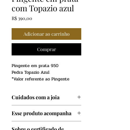
com Topazio azul
Preço
R$ 390,00
Adicionar ao carrinho
Comprar
Pingente em prata 950
Pedra Topazio Azul
*Valor referente ao Pingente
Cuidados com a joia
Evite contato com produtos
Esse produto acompanha
quimicos como: Perfumes,
cosméticos, cloro de piscina e
Certificado de garantia
Sobre o certificado de